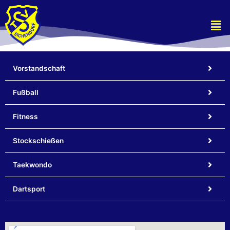
Zum
Inhalt
Men
springen
Vorstandschaft
Fußball
Fitness
Stockschießen
Taekwondo
Dartsport