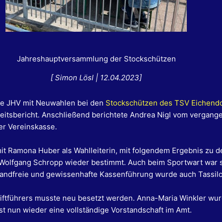
Jahreshauptversammlung der Stockschützen
[ Simon Lösl | 12.04.2023]
ie JHV mit Neuwahlen bei den
Stockschützen des TSV Eichend
gkeitsbericht. Anschließend berichtete Andrea Nigl vom vergang
er Vereinskasse.
it Ramona Huber als Wahlleiterin, mit folgendem Ergebnis
zu d
rde Wolfgang Schropp wieder bestimmt. Auch beim Sportwart war
wandfreie und gewissenhafte Kassenführung wurde auch Tassilo
riftführers musste neu besetzt werden. Anna-Maria Winkler wur
st nun wieder eine vollständige Vorstandschaft im Amt.