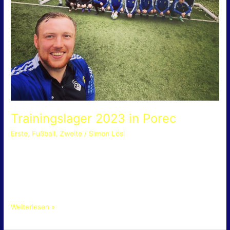
Trainingslager 2023 in Porec
Erste
,
Fußball
,
Zweite
/
Simon Lösl
Trainingslager 2023 in Porec [ Simon Lösl | 22.03.2023 ] Der
TSV Eichendorf reiste von 08.03. bis 12.03. mit einer
Delegation aus fast vierzig Mitfahrern ins Trainingslager nach
Porec. Die […]
Weiterlesen »