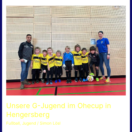
Unsere
G-
Jugend
im
Ohecup
in
Hengersberg
Unsere G-Jugend im Ohecup in
Hengersberg
Fußball
,
Jugend
/
Simon Lösl