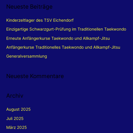
c
Neueste Beiträge
h
e
Kinderzeltlager des TSV Eichendorf​
n
Einzigartige Schwarzgurt-Prüfung im Traditionellen Taekwondo
n
Erneute Anfängerkurse Taekwondo und Allkampf-Jitsu​
a
Anfängerkurse Traditionelles Taekwondo und Allkampf-Jitsu​
c
Generalversammlung
h
:
Neueste Kommentare
Archiv
August 2025
Juli 2025
März 2025