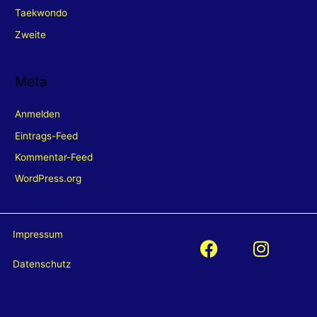
Taekwondo
Zweite
Meta
Anmelden
Eintrags-Feed
Kommentar-Feed
WordPress.org
Impressum
F
I
a
n
Datenschutz
c
s
e
t
b
a