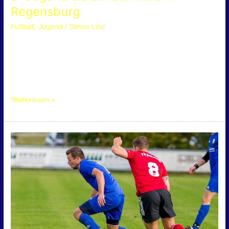
Regensburg
Fußball
,
Jugend
/
Simon Lösl
Zurück Weiter D-Jugend als Einlaufkinder in Regensburg [
Simon Lösl | 12.02.2023 ] Am Samstag, den 04.02., gab es
viele große Kinderaugen und auch das ein oder andere große
Auge
Weiterlesen »
Ein
Topspiel
ohne
Sieger